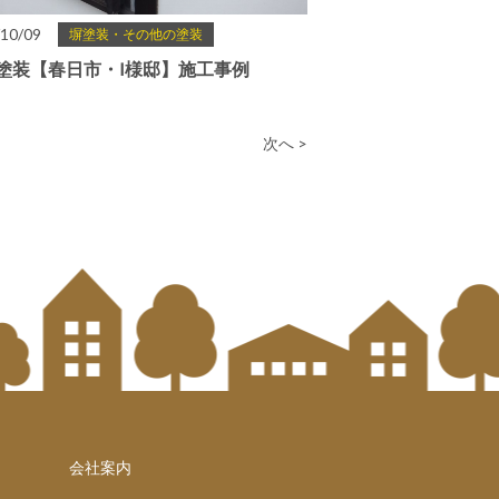
10/09
塀塗装・その他の塗装
塗装【春日市・I様邸】施工事例
次へ >
会社案内